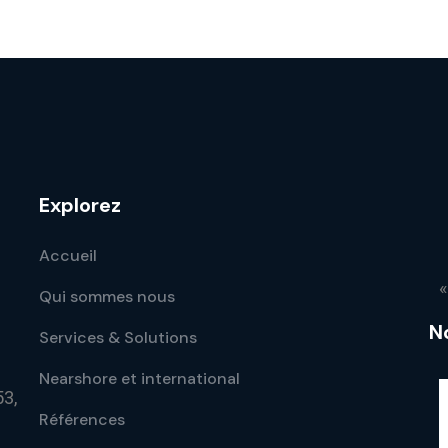
Explorez
Accueil
«
Qui sommes nous
N
Services & Solutions
Nearshore et international
53,
Références