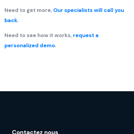
Need to get more,
Our specialists will call you
back
.
Need to see how it works,
request a
personalized demo
.
Contactez nous