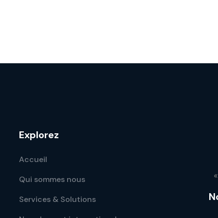
Explorez
Accueil
«
Qui sommes nous
N
Services & Solutions