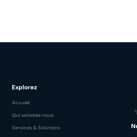
Explorez
Accueil
“
Qui sommes nous
N
Services & Solutions