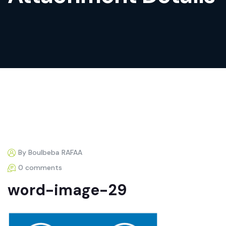
By Boulbeba RAFAA
0 comments
word-image-29